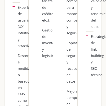
tarjetas
componentes
velocida
Experiencias
de
para
y
de
crédito,
mantener
rendimie
usuario
etc.).
compatibilidad
del
(UX)
y
sitio.
Gestión
intuitivas
seguridad.
de
Estrategi
y
inventario
Copias
de
atractivas.
y
de
link
Desarrollo
logística.
seguridad
building
a
y
y
medida
recuperación
SEO
o
de
técnico.
basado
datos.
en
Mejoramos
CMS
tiempos
como
de