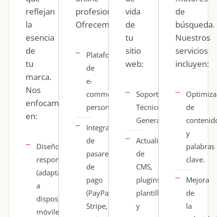
reflejan
profesional.
vida
de
la
Ofrecemos:
de
búsqueda.
esencia
tu
Nuestros
de
sitio
servicios
Plataformas
tu
web:
incluyen:
de
marca.
e-
Nos
commerce
Soporte
Optimiza
enfocamos
personalizadas.
Técnico
de
en:
General.
contenid
Integración
y
de
Actualización
Diseños
palabras
pasarelas
de
responsive
clave.
de
CMS,
(adaptables
pago
plugins,
Mejora
a
(PayPal,
plantillas
de
dispositivos
Stripe,
y
la
móviles).