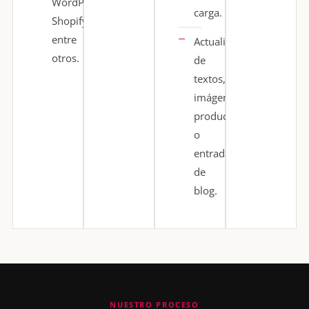
WordPress,
carga.
Shopify,
entre
Actualización
otros.
de
textos,
imágenes,
productos
o
entradas
de
blog.
NUESTRO PROCESO