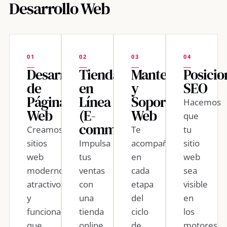
Desarrollo Web
01
02
03
04
Desarrollo
Tiendas
Mantenimiento
Posici
de
en
y
SEO
Páginas
Línea
Soporte
Hacemos
Web
(E-
Web
que
commerce)
Creamos
Te
tu
sitios
Impulsa
acompañamos
sitio
web
tus
en
web
modernos,
ventas
cada
sea
atractivos
con
etapa
visible
y
una
del
en
funcionales
tienda
ciclo
los
que
online
de
motores