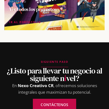
PROYECTO
Ver todos los proyectos
IR AL PORTAFOLIO →
SIGUIENTE PASO
¿Listo para llevar tu negocio al
siguiente n
i
vel?
En
Nexo Creativo CR
, ofrecemos soluciones
integrales que maximizan tu potencial.
CONTÁCTENOS