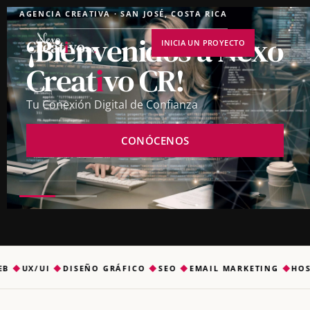
i
AGENCIA CREATIVA · SAN JOSÉ, COSTA RICA
¡Bienvenidos a Nexo
INICIA UN PROYECTO
Creat
i
vo CR!
i
Tu Conexión Digital de Confianza
NUESTROS SERVICIOS
CONÓCENOS
INICIA UN PROYECTO
◆
UX/UI
◆
DISEÑO GRÁFICO
◆
SEO
◆
EMAIL MARKETING
◆
HOSTI