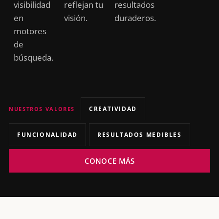
visibilidad
reflejan tu
resultados
en
visión.
duraderos.
motores
de
búsqueda.
NUESTROS VALORES
CREATIVIDAD
FUNCIONALIDAD
RESULTADOS MEDIBLES
CONOCE MÁS