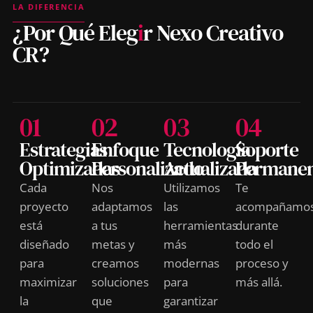
LA DIFERENCIA
¿Por Qué Eleg
i
r Nexo Creativo
CR?
01
02
03
04
Estrategias
Enfoque
Tecnología
Soporte
Optimizadas
Personalizado
Actualizada
Permane
Cada
Nos
Utilizamos
Te
proyecto
adaptamos
las
acompañamo
está
a tus
herramientas
durante
diseñado
metas y
más
todo el
para
creamos
modernas
proceso y
maximizar
soluciones
para
más allá.
la
que
garantizar